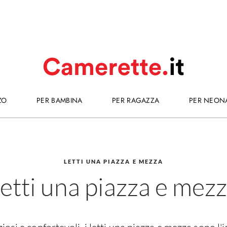
ZO
CAMERETTE
PER BAMBINA
CAMERETTE
PER RAGAZZA
CAMERETT
PER NEON
nzia
e mezza
 camerette
Consigli per camerette da bambina
I fasciatoi
Biancheria letto
Consigli camerette
Consigli per camerette da neonato
Divani e poltrona letto
LETTI UNA PIAZZA E MEZZA
etti una piazza e mez