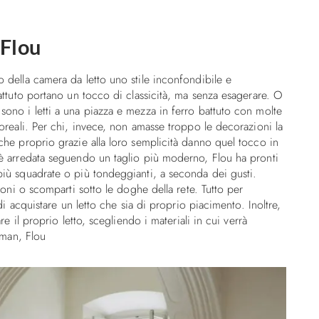
 Flou
o della camera da letto uno stile inconfondibile e
 battuto portano un tocco di classicità, ma senza esagerare. O
 sono i letti a una piazza e mezza in ferro battuto con molte
floreali. Per chi, invece, non amasse troppo le decorazioni la
 che proprio grazie alla loro semplicità danno quel tocco in
e è arredata seguendo un taglio più moderno, Flou ha pronti
 più squadrate o più tondeggianti, a seconda dei gusti.
ettoni o scomparti sotto le doghe della rete. Tutto per
à di acquistare un letto che sia di proprio piacimento. Inoltre,
are il proprio letto, scegliendo i materiali in cui verrà
leman, Flou