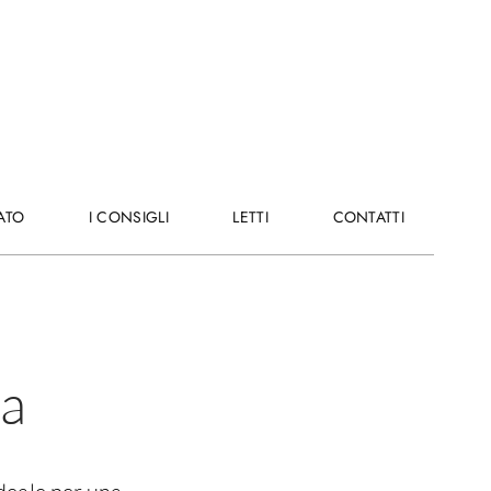
E
ATO
I
I CONSIGLI
LETTI
LETTI
CONTATTI
CONTATTI
CONSIGLI
za