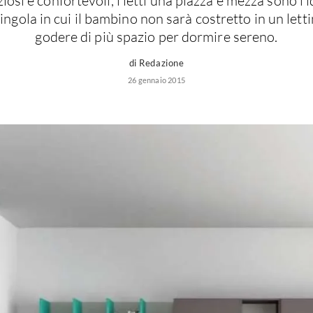
osi e confortevoli, i letti una piazza e mezza sono l'
ingola in cui il bambino non sarà costretto in un lett
godere di più spazio per dormire sereno.
di Redazione
26 gennaio 2015