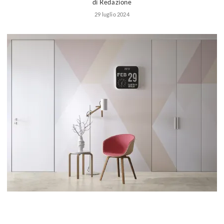
di Redazione
Marche camerette
29 luglio 2024
Prezzi camerette
Consigli camerette
Camerette ragazzo
Progetto cameretta
Accessori cameretta
Scrittoi
Camerette bambine
Camerette romantiche
Camerette moda
Consigli camerette bambine
Camerette ragazze
Camerette fashion