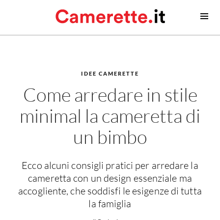
Camerette
Camerette moderne
Camerette classiche
IDEE CAMERETTE
Come arredare in stile
Contatti
minimal la cameretta di
Camerette neonato
Camerette neonati
un bimbo
Lettini prima infanzia
Fasciatoi
Ecco alcuni consigli pratici per arredare la
Consigli camerette neonato
cameretta con un design essenziale ma
accogliente, che soddisfi le esigenze di tutta
Camerette bambino
la famiglia
Idee camerette