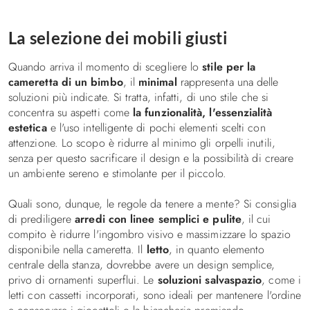
Decorare la cameretta
La selezione dei mobili giusti
I consigli
Illuminazione in cameretta, idee e suggerimenti
Quando arriva il momento di scegliere lo
stile per la
cameretta di un bimbo
, il
minimal
rappresenta una delle
Letti
soluzioni più indicate. Si tratta, infatti, di uno stile che si
concentra su aspetti come
la funzionalità, l'essenzialità
Letti a Castello
estetica
e l'uso intelligente di pochi elementi scelti con
Letti a soppalco
attenzione. Lo scopo è ridurre al minimo gli orpelli inutili,
Letti imbottiti
senza per questo sacrificare il design e la possibilità di creare
un ambiente sereno e stimolante per il piccolo.
Letti una piazza e mezza
Letti singoli
Quali sono, dunque, le regole da tenere a mente? Si consiglia
Biancheria da letto
di prediligere
arredi con linee semplici e pulite
, il cui
compito è ridurre l'ingombro visivo e massimizzare lo spazio
Divani e poltrona letto
disponibile nella cameretta. Il
letto
, in quanto elemento
centrale della stanza, dovrebbe avere un design semplice,
Contatti
privo di ornamenti superflui. Le
soluzioni salvaspazio
, come i
letti con cassetti incorporati, sono ideali per mantenere l'ordine