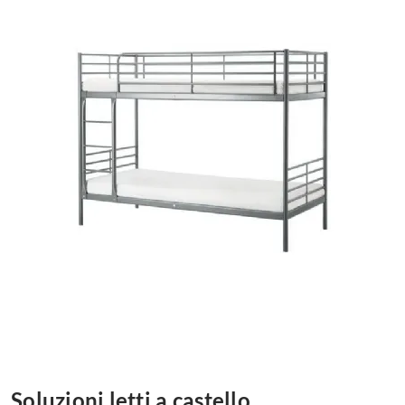
Marche camerette
Prezzi camerette
Consigli camerette
Camerette ragazzo
Progetto cameretta
Accessori cameretta
Scrittoi
Camerette bambine
Camerette romantiche
Camerette moda
Consigli camerette bambine
Camerette ragazze
Camerette fashion
Soluzioni letti a castello