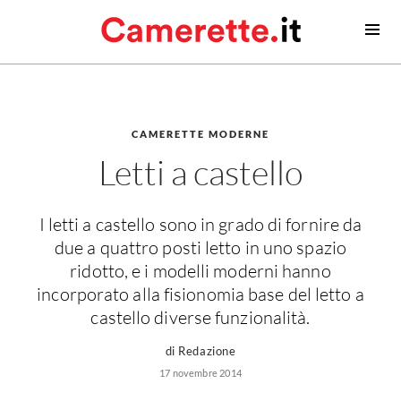
Camerette
Camerette moderne
Camerette classiche
CAMERETTE MODERNE
Letti a castello
Contatti
Camerette neonato
I letti a castello sono in grado di fornire da
Camerette neonati
due a quattro posti letto in uno spazio
Lettini prima infanzia
ridotto, e i modelli moderni hanno
Fasciatoi
incorporato alla fisionomia base del letto a
Consigli camerette neonato
castello diverse funzionalità.
di Redazione
Camerette bambino
17 novembre 2014
Idee camerette