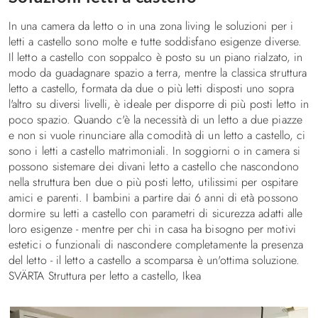
Decorare la cameretta
In una camera da letto o in una zona living le soluzioni per i
I consigli
letti a castello sono molte e tutte soddisfano esigenze diverse.
Il letto a castello con soppalco è posto su un piano rialzato, in
Illuminazione in cameretta, idee e suggerimenti
modo da guadagnare spazio a terra, mentre la classica struttura
letto a castello, formata da due o più letti disposti uno sopra
Letti
l'altro su diversi livelli, è ideale per disporre di più posti letto in
poco spazio. Quando c'è la necessità di un letto a due piazze
Letti a Castello
e non si vuole rinunciare alla comodità di un letto a castello, ci
Letti a soppalco
sono i letti a castello matrimoniali. In soggiorni o in camera si
Letti imbottiti
possono sistemare dei divani letto a castello che nascondono
nella struttura ben due o più posti letto, utilissimi per ospitare
Letti una piazza e mezza
amici e parenti. I bambini a partire dai 6 anni di età possono
Letti singoli
dormire su letti a castello con parametri di sicurezza adatti alle
Biancheria da letto
loro esigenze - mentre per chi in casa ha bisogno per motivi
Divani e poltrona letto
estetici o funzionali di nascondere completamente la presenza
del letto - il letto a castello a scomparsa è un'ottima soluzione.
Contatti
SVÄRTA Struttura per letto a castello, Ikea