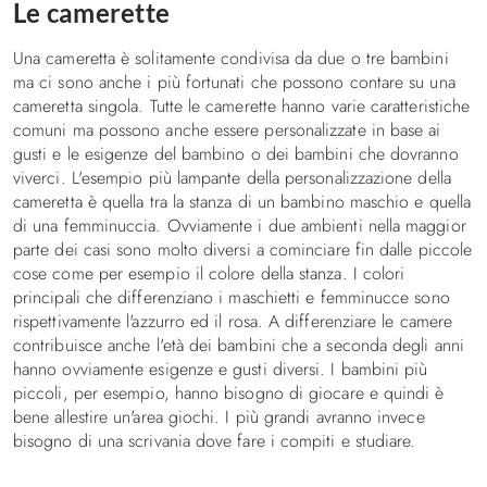
Le camerette
Decorare la cameretta
Una cameretta è solitamente condivisa da due o tre bambini
I consigli
ma ci sono anche i più fortunati che possono contare su una
Illuminazione in cameretta, idee e suggerimenti
cameretta singola. Tutte le camerette hanno varie caratteristiche
comuni ma possono anche essere personalizzate in base ai
Letti
gusti e le esigenze del bambino o dei bambini che dovranno
viverci. L'esempio più lampante della personalizzazione della
Letti a Castello
cameretta è quella tra la stanza di un bambino maschio e quella
Letti a soppalco
di una femminuccia. Ovviamente i due ambienti nella maggior
Letti imbottiti
parte dei casi sono molto diversi a cominciare fin dalle piccole
cose come per esempio il colore della stanza. I colori
Letti una piazza e mezza
principali che differenziano i maschietti e femminucce sono
Letti singoli
rispettivamente l'azzurro ed il rosa. A differenziare le camere
Biancheria da letto
contribuisce anche l'età dei bambini che a seconda degli anni
hanno ovviamente esigenze e gusti diversi. I bambini più
Divani e poltrona letto
piccoli, per esempio, hanno bisogno di giocare e quindi è
bene allestire un'area giochi. I più grandi avranno invece
Contatti
bisogno di una scrivania dove fare i compiti e studiare.