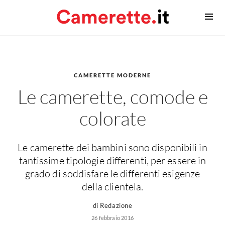
Camerette
Camerette moderne
Camerette classiche
CAMERETTE MODERNE
Le camerette, comode e
Contatti
colorate
Camerette neonato
Camerette neonati
Le camerette dei bambini sono disponibili in
Lettini prima infanzia
tantissime tipologie differenti, per essere in
Fasciatoi
grado di soddisfare le differenti esigenze
Consigli camerette neonato
della clientela.
Camerette bambino
di Redazione
Idee camerette
26 febbraio 2016