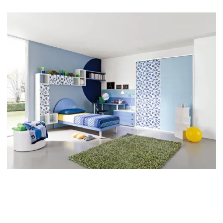
Marche camerette
Prezzi camerette
Consigli camerette
Camerette ragazzo
Progetto cameretta
Accessori cameretta
Scrittoi
Camerette bambine
Camerette romantiche
Camerette moda
Consigli camerette bambine
Camerette ragazze
Camerette fashion