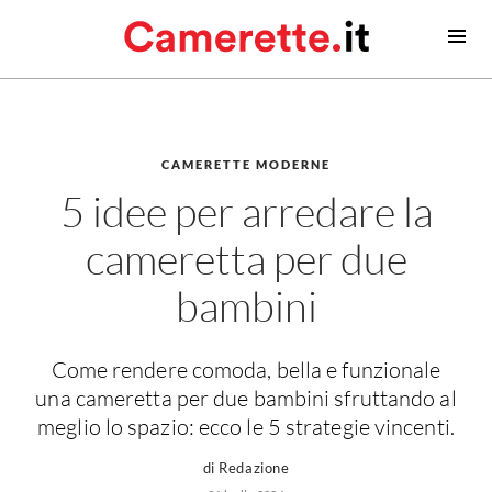
Camerette
Camerette moderne
Camerette classiche
CAMERETTE MODERNE
5 idee per arredare la
Contatti
cameretta per due
Camerette neonato
Camerette neonati
bambini
Lettini prima infanzia
Fasciatoi
Come rendere comoda, bella e funzionale
Consigli camerette neonato
una cameretta per due bambini sfruttando al
meglio lo spazio: ecco le 5 strategie vincenti.
Camerette bambino
di Redazione
Idee camerette