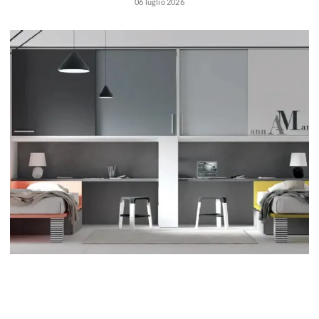
06 luglio 2026
Marche camerette
Prezzi camerette
Consigli camerette
Camerette ragazzo
Progetto cameretta
Accessori cameretta
Scrittoi
Camerette bambine
Camerette romantiche
Camerette moda
Consigli camerette bambine
Camerette ragazze
Camerette fashion