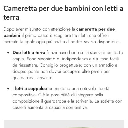
Decorare la cameretta
Cameretta per due bambini con letti a
I consigli
terra
Illuminazione in cameretta, idee e suggerimenti
Dopo aver misurato con attenzione la
cameretta per due
bambini
il primo passo è scegliere tra i letti che offre il
Letti
mercato la tipolologia più adatta al nostro spazio disponibile.
Letti a Castello
Due letti a terra
funzionano bene se la stanza è piuttosto
Letti a soppalco
ampia. Sono sinonimo di indipendenza e risultano facili
Letti imbottiti
da riassettare. Consiglio progettuale: con un armadio a
doppio ponte non dovrai occupare altre pareti per
Letti una piazza e mezza
guardaroba scrivanie.
Letti singoli
I
letti a soppalco
permettono una notevole libertà
Biancheria da letto
compositiva. C’è la possibilità di integrare nella
Divani e poltrona letto
composizione il guardaroba e la scrivania. La scaletta con
cassetti aumenta la capacità contenitiva.
Contatti