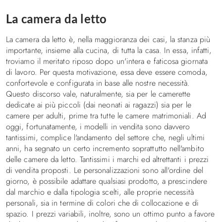
Decorare la cameretta
La camera da letto
I consigli
La camera da letto è, nella maggioranza dei casi, la stanza più
Illuminazione in cameretta, idee e suggerimenti
importante, insieme alla cucina, di tutta la casa. In essa, infatti,
troviamo il meritato riposo dopo un'intera e faticosa giornata
Letti
di lavoro. Per questa motivazione, essa deve essere comoda,
confortevole e configurata in base alle nostre necessità.
Letti a Castello
Questo discorso vale, naturalmente, sia per le camerette
Letti a soppalco
dedicate ai più piccoli (dai neonati ai ragazzi) sia per le
Letti imbottiti
camere per adulti, prime tra tutte le camere matrimoniali. Ad
oggi, fortunatamente, i modelli in vendita sono davvero
Letti una piazza e mezza
tantissimi, complice l'andamento del settore che, negli ultimi
Letti singoli
anni, ha segnato un certo incremento soprattutto nell'ambito
Biancheria da letto
delle camere da letto. Tantissimi i marchi ed altrettanti i prezzi
di vendita proposti. Le personalizzazioni sono all'ordine del
Divani e poltrona letto
giorno, è possibile adattare qualsiasi prodotto, a prescindere
dal marchio e dalla tipologia scelti, alle proprie necessità
Contatti
personali, sia in termine di colori che di collocazione e di
spazio. I prezzi variabili, inoltre, sono un ottimo punto a favore