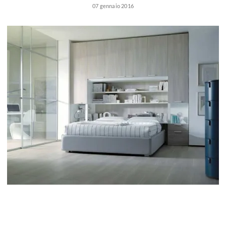
Marche camerette
07 gennaio 2016
Prezzi camerette
Consigli camerette
Camerette ragazzo
Progetto cameretta
Accessori cameretta
Scrittoi
Camerette bambine
Camerette romantiche
Camerette moda
Consigli camerette bambine
Camerette ragazze
Camerette fashion