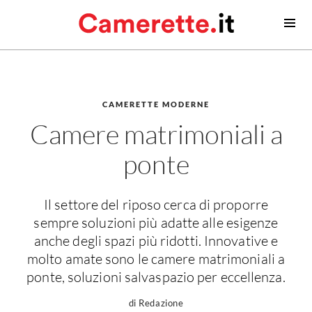
Camerette
Camerette moderne
Camerette classiche
CAMERETTE MODERNE
Camere matrimoniali a
Contatti
ponte
Camerette neonato
Camerette neonati
Il settore del riposo cerca di proporre
Lettini prima infanzia
sempre soluzioni più adatte alle esigenze
Fasciatoi
anche degli spazi più ridotti. Innovative e
Consigli camerette neonato
molto amate sono le camere matrimoniali a
ponte, soluzioni salvaspazio per eccellenza.
Camerette bambino
Idee camerette
di Redazione