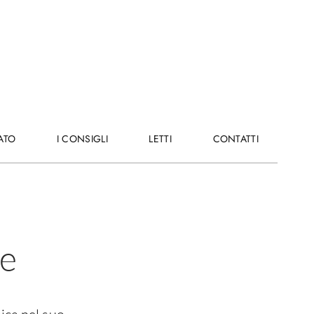
E
ATO
I
I CONSIGLI
LETTI
LETTI
CONTATTI
CONTATTI
CONSIGLI
te