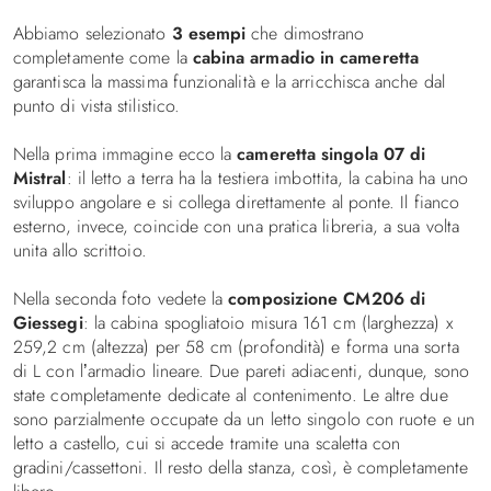
Abbiamo selezionato
3 esempi
che dimostrano
completamente come la
cabina armadio in cameretta
garantisca la massima funzionalità e la arricchisca anche dal
punto di vista stilistico.
Nella prima immagine ecco la
cameretta singola 07 di
Mistral
: il letto a terra ha la testiera imbottita, la cabina ha uno
sviluppo angolare e si collega direttamente al ponte. Il fianco
esterno, invece, coincide con una pratica libreria, a sua volta
unita allo scrittoio.
Nella seconda foto vedete la
composizione CM206 di
Giessegi
: la cabina spogliatoio misura 161 cm (larghezza) x
259,2 cm (altezza) per 58 cm (profondità) e forma una sorta
di L con l’armadio lineare. Due pareti adiacenti, dunque, sono
state completamente dedicate al contenimento. Le altre due
sono parzialmente occupate da un letto singolo con ruote e un
letto a castello, cui si accede tramite una scaletta con
gradini/cassettoni. Il resto della stanza, così, è completamente