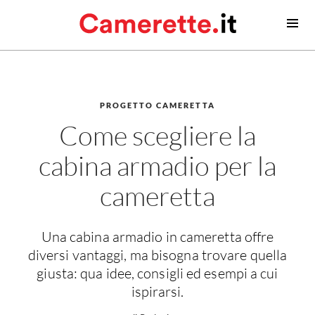
Camerette
Camerette moderne
Camerette classiche
PROGETTO CAMERETTA
Come scegliere la
Contatti
cabina armadio per la
Camerette neonato
Camerette neonati
cameretta
Lettini prima infanzia
Fasciatoi
Una cabina armadio in cameretta offre
Consigli camerette neonato
diversi vantaggi, ma bisogna trovare quella
giusta: qua idee, consigli ed esempi a cui
Camerette bambino
ispirarsi.
Idee camerette