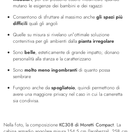
mutano le esigenze dei bambini e dei ragazzi
Consentono di sfruttare al massimo anche
gli spazi più
difficili
quali gli angoli
Quelle su misura si rivelano un’ottimale soluzione
contenitiva per gli ambienti dalla
pianta irregolare
Sono
belle
, esteticamente di grande impatto; donano
personalità alla stanza e la caratterizzano
Sono
molto meno ingombranti
di quanto possa
sembrare
Fungono anche da
spogliatoio
, quindi permettono di
avere una maggiore privacy nel caso in cui la cameretta
sia condivisa.
Nella foto, la composizione
KC308 di Moretti Compact
. La
cabina armadio angolare misura 154,5 cm (larghezza), 258 cm