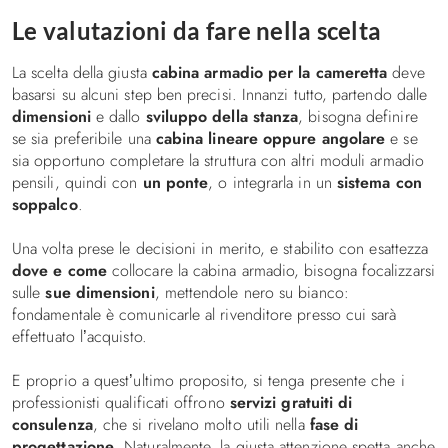
Le valutazioni da fare nella scelta
La scelta della giusta
cabina armadio per la cameretta
deve
basarsi su alcuni step ben precisi. Innanzi tutto, partendo dalle
dimensioni
e dallo
sviluppo della stanza
, bisogna definire
se sia preferibile una
cabina lineare oppure angolare
e se
sia opportuno completare la struttura con altri moduli armadio
pensili, quindi con
un ponte
, o integrarla in un
sistema con
soppalco
.
Una volta prese le decisioni in merito, e stabilito con esattezza
dove e come
collocare la cabina armadio, bisogna focalizzarsi
sulle
sue dimensioni
, mettendole nero su bianco:
fondamentale è comunicarle al rivenditore presso cui sarà
effettuato l’acquisto.
E proprio a quest’ultimo proposito, si tenga presente che i
professionisti qualificati offrono
servizi gratuiti di
consulenza
, che si rivelano molto utili nella
fase di
progettazione
. Naturalmente, la giusta attenzione spetta anche