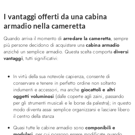
Decorare la cameretta
I vantaggi offerti da una cabina
I consigli
armadio nella cameretta
Illuminazione in cameretta, idee e suggerimenti
Quando arriva il momento di
arredare la cameretta
, sempre
Letti
più persone decidono di acquistare una
cabina armadio
Letti a Castello
anziché un semplice armadio. Questa scelta comporta
diversi
vantaggi
, tutti significativi:
Letti a soppalco
Letti imbottiti
In virtù della sua notevole capienza, consente di
Letti una piazza e mezza
conservare e tenere in perfetto ordine non soltanto
Letti singoli
indumenti e accessori, ma anche
giocattoli e altri
Biancheria da letto
oggetti voluminosi
(dalle coperte agli zaini, passando
per gli strumenti musicali e le borse da palestra); in questo
Divani e poltrona letto
modo diventa assai semplice organizzarsi e lasciare libero
il centro della stanza
Contatti
Quasi tutte le cabine armadio sono
componibili e
modulari
, per cui possono essere modificate quando