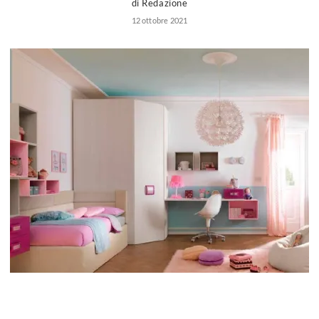
di Redazione
Marche camerette
12 ottobre 2021
Prezzi camerette
Consigli camerette
Camerette ragazzo
Progetto cameretta
Accessori cameretta
Scrittoi
Camerette bambine
Camerette romantiche
Camerette moda
Consigli camerette bambine
Camerette ragazze
Camerette fashion