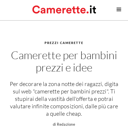
Camerette
Camerette moderne
Camerette classiche
PREZZI CAMERETTE
Camerette per bambini
Contatti
prezzi e idee
Camerette neonato
Camerette neonati
Per decorare la zona notte dei ragazzi, digita
Lettini prima infanzia
sul web "camerette per bambini prezzi". Ti
Fasciatoi
stupirai della vastità dell'offerta e potrai
Consigli camerette neonato
valutare infinite composizioni, dalle più care
a quelle cheap.
Camerette bambino
Idee camerette
di Redazione