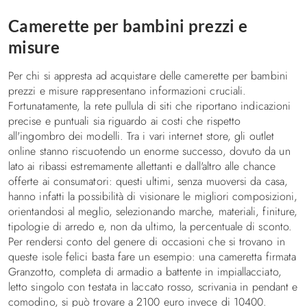
Decorare la cameretta
Camerette per bambini prezzi e
I consigli
misure
Illuminazione in cameretta, idee e suggerimenti
Per chi si appresta ad acquistare delle camerette per bambini
prezzi e misure rappresentano informazioni cruciali.
Letti
Fortunatamente, la rete pullula di siti che riportano indicazioni
Letti a Castello
precise e puntuali sia riguardo ai costi che rispetto
all'ingombro dei modelli. Tra i vari internet store, gli outlet
Letti a soppalco
online stanno riscuotendo un enorme successo, dovuto da un
Letti imbottiti
lato ai ribassi estremamente allettanti e dall'altro alle chance
Letti una piazza e mezza
offerte ai consumatori: questi ultimi, senza muoversi da casa,
Letti singoli
hanno infatti la possibilità di visionare le migliori composizioni,
orientandosi al meglio, selezionando marche, materiali, finiture,
Biancheria da letto
tipologie di arredo e, non da ultimo, la percentuale di sconto.
Divani e poltrona letto
Per rendersi conto del genere di occasioni che si trovano in
queste isole felici basta fare un esempio: una cameretta firmata
Contatti
Granzotto, completa di armadio a battente in impiallacciato,
letto singolo con testata in laccato rosso, scrivania in pendant e
comodino, si può trovare a 2100 euro invece di 10400.