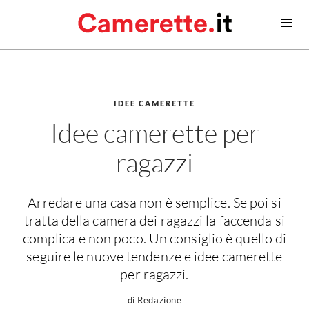
Camerette
Camerette moderne
Camerette classiche
IDEE CAMERETTE
Idee camerette per
Contatti
ragazzi
Camerette neonato
Camerette neonati
Arredare una casa non è semplice. Se poi si
Lettini prima infanzia
tratta della camera dei ragazzi la faccenda si
Fasciatoi
complica e non poco. Un consiglio è quello di
Consigli camerette neonato
seguire le nuove tendenze e idee camerette
per ragazzi.
Camerette bambino
Idee camerette
di Redazione