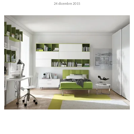
Marche camerette
24 dicembre 2015
Prezzi camerette
Consigli camerette
Camerette ragazzo
Progetto cameretta
Accessori cameretta
Scrittoi
Camerette bambine
Camerette romantiche
Camerette moda
Consigli camerette bambine
Camerette ragazze
Camerette fashion