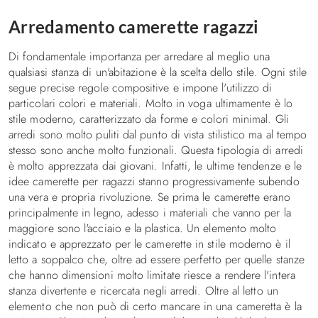
Decorare la cameretta
Arredamento camerette ragazzi
I consigli
Di fondamentale importanza per arredare al meglio una
Illuminazione in cameretta, idee e suggerimenti
qualsiasi stanza di un'abitazione è la scelta dello stile. Ogni stile
segue precise regole compositive e impone l'utilizzo di
Letti
particolari colori e materiali. Molto in voga ultimamente è lo
stile moderno, caratterizzato da forme e colori minimal. Gli
Letti a Castello
arredi sono molto puliti dal punto di vista stilistico ma al tempo
Letti a soppalco
stesso sono anche molto funzionali. Questa tipologia di arredi
Letti imbottiti
è molto apprezzata dai giovani. Infatti, le ultime tendenze e le
idee camerette per ragazzi stanno progressivamente subendo
Letti una piazza e mezza
una vera e propria rivoluzione. Se prima le camerette erano
Letti singoli
principalmente in legno, adesso i materiali che vanno per la
Biancheria da letto
maggiore sono l'acciaio e la plastica. Un elemento molto
indicato e apprezzato per le camerette in stile moderno è il
Divani e poltrona letto
letto a soppalco che, oltre ad essere perfetto per quelle stanze
che hanno dimensioni molto limitate riesce a rendere l'intera
Contatti
stanza divertente e ricercata negli arredi. Oltre al letto un
elemento che non può di certo mancare in una cameretta è la