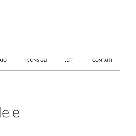
E
ATO
I
I CONSIGLI
LETTI
LETTI
CONTATTI
CONTATTI
CONSIGLI
e e