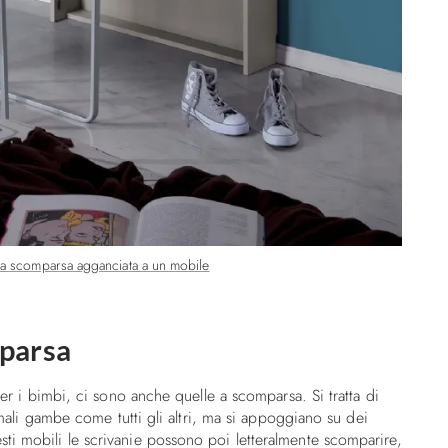
 a scomparsa agganciata a un mobile
mparsa
per i bimbi, ci sono anche quelle a scomparsa. Si tratta di
ormali gambe come tutti gli altri, ma si appoggiano su dei
i mobili le scrivanie possono poi letteralmente scomparire,