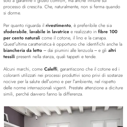
solo a garantire il giusto comfort, ma anche influire sul
processo di crescita. Che, naturalmente, non si ferma quando
si dorme.
Per quanto riguarda il
rivestimento
, è preferibile che sia
sfoderabile
,
lavabile in lavatrice
e realizzato in
fibre 100
per cento naturali
come il cotone, il lino e la canapa.
Quest’ultima caratteristica è opportuno che identifichi anche la
biancheria da letto
– dai piumini alle lenzuola – e gli
altri
tessili
presenti nella stanza, quali tappeti e tende.
Alcuni marchi, come
Caleffi
, garantiscono che il cotone ed i
coloranti utilizzati nei processi produttivi sono privi di sostanze
nocive per la salute dell’uomo e per l’ambiente, nel rispetto
delle norme internazionali vigenti. Prestate attenzione a diciture
simili, perché davvero fanno la differenza.