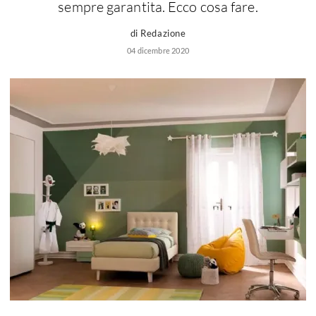
sempre garantita. Ecco cosa fare.
Marche camerette
Prezzi camerette
di Redazione
Consigli camerette
04 dicembre 2020
Camerette ragazzo
Progetto cameretta
Accessori cameretta
Scrittoi
Camerette bambine
Camerette romantiche
Camerette moda
Consigli camerette bambine
Camerette ragazze
Camerette fashion