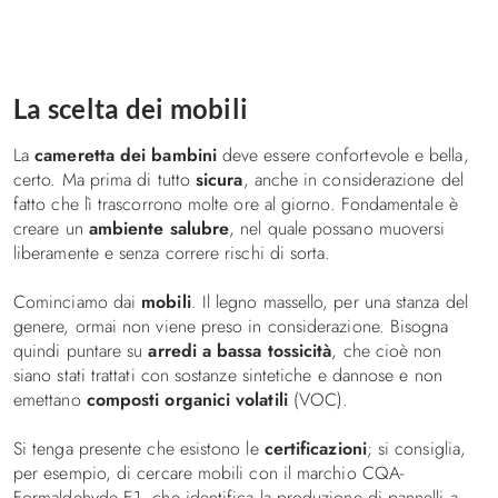
Decorare la cameretta
I consigli
Illuminazione in cameretta, idee e suggerimenti
La scelta dei mobili
Letti
La
cameretta dei bambini
deve essere confortevole e bella,
certo. Ma prima di tutto
sicura
, anche in considerazione del
Letti a Castello
fatto che lì trascorrono molte ore al giorno. Fondamentale è
Letti a soppalco
creare un
ambiente salubre
, nel quale possano muoversi
liberamente e senza correre rischi di sorta.
Letti imbottiti
Letti una piazza e mezza
Cominciamo dai
mobili
. Il legno massello, per una stanza del
Letti singoli
genere, ormai non viene preso in considerazione. Bisogna
Biancheria da letto
quindi puntare su
arredi a bassa tossicità
, che cioè non
siano stati trattati con sostanze sintetiche e dannose e non
Divani e poltrona letto
emettano
composti organici volatili
(VOC).
Contatti
Si tenga presente che esistono le
certificazioni
; si consiglia,
per esempio, di cercare mobili con il marchio CQA-
Formaldehyde E1, che identifica la produzione di pannelli a