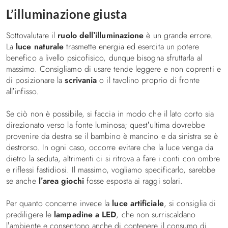
L’illuminazione giusta
Sottovalutare il
ruolo dell’illuminazione
è un grande errore.
La
luce naturale
trasmette energia ed esercita un potere
benefico a livello psicofisico, dunque bisogna sfruttarla al
massimo. Consigliamo di usare tende leggere e non coprenti e
di posizionare la
scrivania
o il tavolino proprio di fronte
all’infisso.
Se ciò non è possibile, si faccia in modo che il lato corto sia
direzionato verso la fonte luminosa; quest’ultima dovrebbe
provenire da destra se il bambino è mancino e da sinistra se è
destrorso. In ogni caso, occorre evitare che la luce venga da
dietro la seduta, altrimenti ci si ritrova a fare i conti con ombre
e riflessi fastidiosi. Il massimo, vogliamo specificarlo, sarebbe
se anche
l’area giochi
fosse esposta ai raggi solari.
Per quanto concerne invece la
luce artificiale
, si consiglia di
prediligere le
lampadine a LED
, che non surriscaldano
l’ambiente e consentono anche di contenere il consumo di