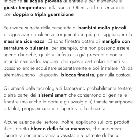
impedire
all’acqua piovana
di entrare e per mantenere la
giusta temperatura
nella stanza. Ottimi anche i serramenti
con
doppia o tripla guarnizione
.
Se invece si tratta della cameretta di
bambini molto piccoli
,
bisogna avere qualche accorgimento in più per raggiungere la
massima sicurezza
. Ci sono finestre dotate di
maniglie con
serratura o pulsante
, per esempio, che non possono essere
aperte dai bebè; qualora l’infisso sia già presente e non si
intenda cambiarlo, sappiate che queste particolari sistemi si
possono anche acquistare separatamente e poi installare. Valida
alternativa sono i dispositivi
blocca finestra
, per nulla costosi.
Gli amanti della tecnologia si lasceranno probabilmente tentare,
d’altra parte, dai
sistemi smart
che consentono di gestire le
finestre (ma anche le porte e gli avvolgibili) tramite smartphone
o tablet, programmandone l’apertura e la chiusura.
Alcune aziende del settore, inoltre, applicano sui loro prodotti
il cosiddetto
blocco della falsa manovra
, che impedisce
l’apertura contemporanea a vasistas e a battente dell'anta,