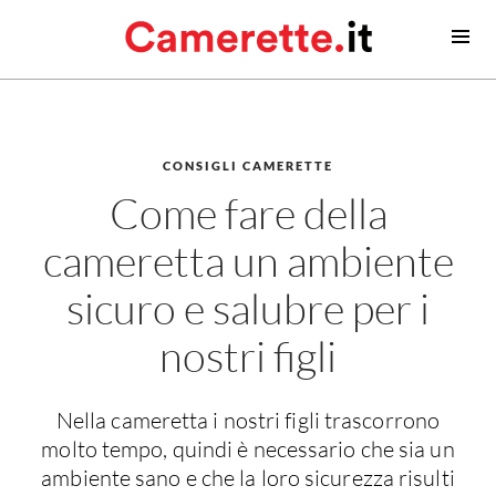
Camerette
Camerette moderne
Camerette classiche
CONSIGLI CAMERETTE
Come fare della
Contatti
cameretta un ambiente
Camerette neonato
Camerette neonati
sicuro e salubre per i
Lettini prima infanzia
nostri figli
Fasciatoi
Consigli camerette neonato
Nella cameretta i nostri figli trascorrono
Camerette bambino
molto tempo, quindi è necessario che sia un
ambiente sano e che la loro sicurezza risulti
Idee camerette